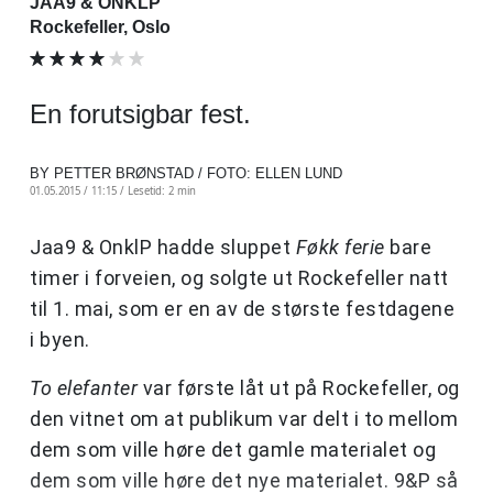
JAA9 & ONKLP
Rockefeller, Oslo
En forutsigbar fest.
BY PETTER BRØNSTAD / FOTO: ELLEN LUND
01.05.2015 / 11:15 /
Lesetid: 2 min
Jaa9 & OnklP hadde sluppet
Føkk ferie
bare
timer i forveien, og solgte ut Rockefeller natt
til 1. mai, som er en av de største festdagene
i byen.
To elefanter
var første låt ut på Rockefeller, og
den vitnet om at publikum var delt i to mellom
dem som ville høre det gamle materialet og
dem som ville høre det nye materialet. 9&P så