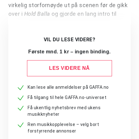
virkelig storfornøyde ut på scenen før de gikk
over i
Hold Balla
og gjorde en lang intro til
VIL DU LESE VIDERE?
Første mnd. 1 kr – ingen binding.
LES VIDERE NÅ
Kan lese alle anmeldelser på GAFFA.no
Få tilgang til hele GAFFA.no-universet
Få ukentlig nyhetsbrev med ukens
musikknyheter
Ren musikkopplevelse – velg bort
forstyrrende annonser