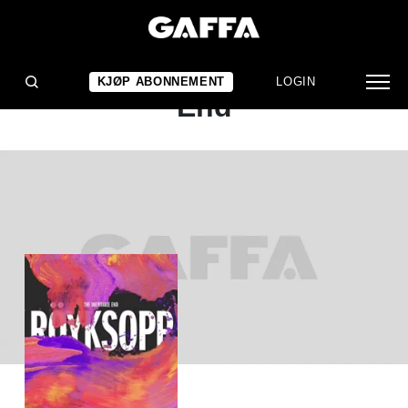
ALBUMANMELDELSE
Röyksopp: The Inevitable
KJØP ABONNEMENT
LOGIN
End