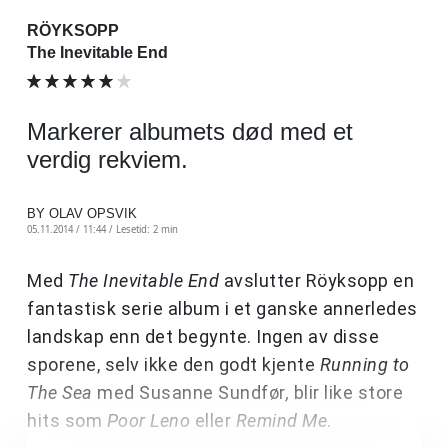
RÖYKSOPP
The Inevitable End
Markerer albumets død med et
verdig rekviem.
BY OLAV OPSVIK
05.11.2014 / 11:44 /
Lesetid: 2 min
Med
The Inevitable End
avslutter Röyksopp en
fantastisk serie album i et ganske annerledes
landskap enn det begynte. Ingen av disse
sporene, selv ikke den godt kjente
Running to
The Sea
med Susanne Sundfør
,
blir like store
hits som
Poor Leno
eller
Remind Me
.