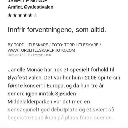
JANELLE MONÁE
Amfiet, Øyafestivalen
Innfrir forventningene, som alltid.
BY TORD LITLESKARE / FOTO: TORD LITLESKARE /
WWW.TORDLITLESKAREPHOTO.COM
08.08.2014 / 01:15 /
Lesetid: 2 min
Janelle Monáe har nok et spesielt forhold til
Øyafestivalen. Det var her hun i 2008 spilte sin
første konsert i Europa, og da hun tre år
senere igjen inntok Sjøsiden i
Middelalderparken var det med en
sensasjonelt god debutplate og et svært så
begeistret publikum på plass foran scenen.