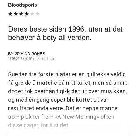
Bloodsports
Deres beste siden 1996, uten at det
behøver å bety all verden.
BY ØYVIND RONES
13.03.2013 / 09:00 /
Lesetid: 1 min
Suedes tre første plater er en gullrekke veldig
få greide å matche på nittitallet, men så snart
dopet tok overhånd gikk det ut over musikken,
og med én gang dopet ble kuttet ut var
resultatet enda verre. Det er neppe mange
som plukker frem «A New Morning» ofte i
disse dager, for å si det