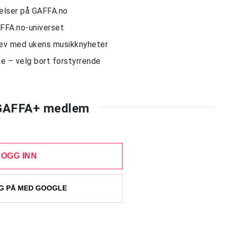
delser på GAFFA.no
AFFA.no-universet
rev med ukens musikknyheter
e – velg bort forstyrrende
 GAFFA+ medlem
LOGG INN
 PÅ MED GOOGLE