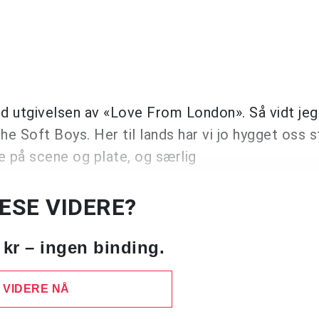
d utgivelsen av «Love From London». Så vidt jeg 
e Soft Boys. Her til lands har vi jo hygget oss 
 på scene og plate, og særlig
LESE VIDERE?
 kr – ingen binding.
 VIDERE NÅ