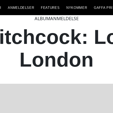
R
ANMELDELSER
FEATURES
NYKOMMER
GAFFA PRI
ALBUMANMELDELSE
itchcock: L
London