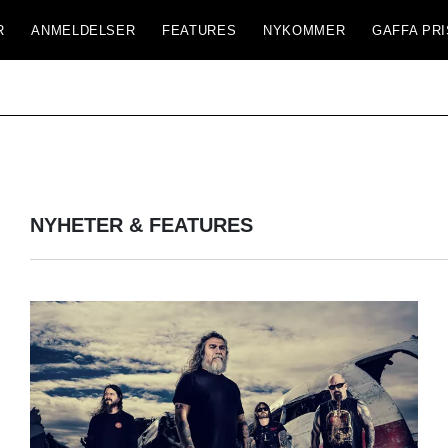
R
ANMELDELSER
FEATURES
NYKOMMER
GAFFA PRI
NYHETER & FEATURES