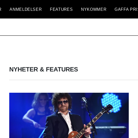
R
ANMELDELSER
FEATURES
NYKOMMER
GAFFA PRI
NYHETER & FEATURES