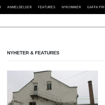
R
ANMELDELSER
FEATURES
NYKOMMER
GAFFA PRI
NYHETER & FEATURES