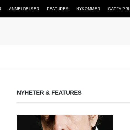
R
ANMELDELSER
FEATURES
NYKOMMER
GAFFA PRI
NYHETER & FEATURES