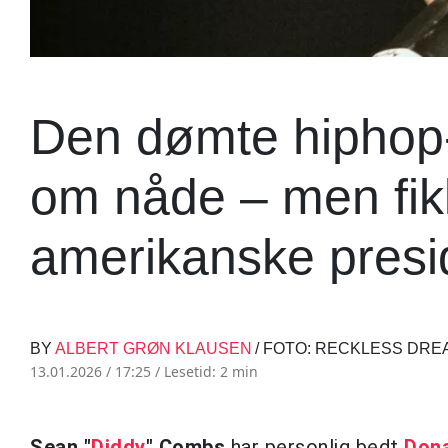
Den dømte hiphop
om nåde – men fikk 
amerikanske presi
BY
ALBERT GRØN KLAUSEN
/ FOTO: RECKLESS DRE
13.01.2026 / 17:25 /
Lesetid: 2 min
Sean "
Diddy
" Combs
har personlig bedt
Don