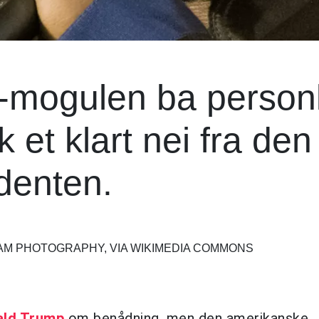
-mogulen ba personl
et klart nei fra den
denten.
AM PHOTOGRAPHY, VIA WIKIMEDIA COMMONS
ald Trump
om benådning, men den amerikanske