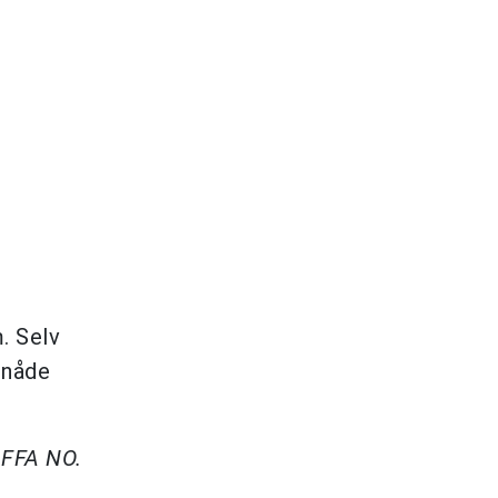
. Selv
enåde
AFFA NO.