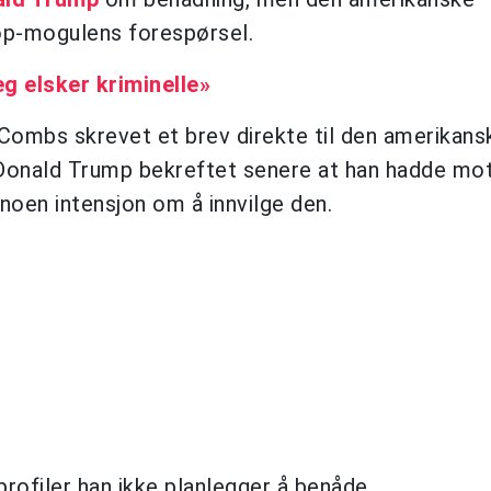
hop-mogulens forespørsel.
g elsker kriminelle»
Combs skrevet et brev direkte til den amerikans
Donald Trump bekreftet senere at han hadde mot
oen intensjon om å innvilge den.
ofiler han ikke planlegger å benåde.