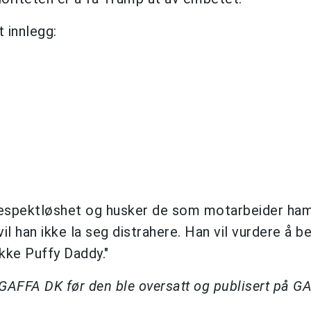
 innlegg:
 respektløshet og husker de som motarbeider ham
il han ikke la seg distrahere. Han vil vurdere å b
ikke Puffy Daddy."
å GAFFA DK før den ble oversatt og publisert på G