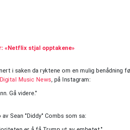
«Netflix stjal opptakene»
enert i saken da ryktene om en mulig benådning f
Digital Music News
, på Instagram:
n. Gå videre."
 av Sean "Diddy" Combs som sa:
riteten er å få Trump ut av embetet."