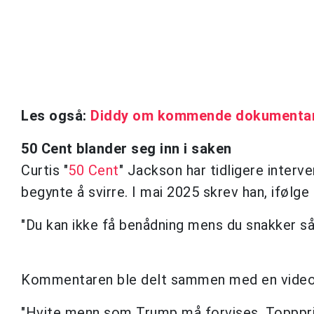
Les også:
Diddy om kommende dokumentar: 
50 Cent blander seg inn i saken
Curtis "
50 Cent
" Jackson har tidligere interv
begynte å svirre. I mai 2025 skrev han, ifølge
"Du kan ikke få benådning mens du snakker sån
Kommentaren ble delt sammen med en video
"Hvite menn som Trump må forvises. Toppprio