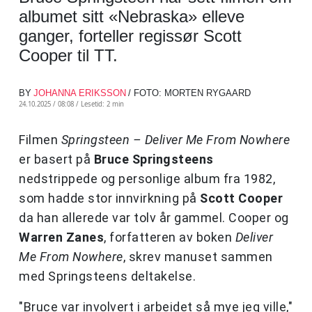
albumet sitt «Nebraska» elleve
ganger, forteller regissør Scott
Cooper til TT.
BY
JOHANNA ERIKSSON
/ FOTO: MORTEN RYGAARD
24.10.2025 / 08:08 /
Lesetid: 2 min
Filmen
Springsteen – Deliver Me From Nowhere
er basert på
Bruce Springsteens
nedstrippede og personlige album fra 1982,
som hadde stor innvirkning på
Scott Cooper
da han allerede var tolv år gammel. Cooper og
Warren Zanes
, forfatteren av boken
Deliver
Me From Nowhere
, skrev manuset sammen
med Springsteens deltakelse.
"Bruce var involvert i arbeidet så mye jeg ville,"