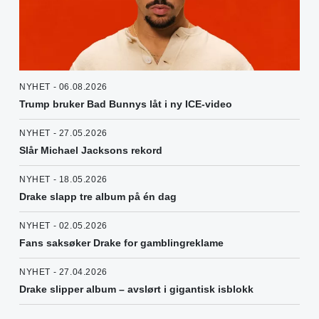
NYHET - 06.08.2026
Trump bruker Bad Bunnys låt i ny ICE-video
NYHET - 27.05.2026
Slår Michael Jacksons rekord
NYHET - 18.05.2026
Drake slapp tre album på én dag
NYHET - 02.05.2026
Fans saksøker Drake for gamblingreklame
NYHET - 27.04.2026
Drake slipper album – avslørt i gigantisk isblokk