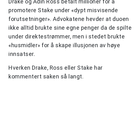
Drake og Adin Ross betalt millioner for å
promotere Stake under «dypt misvisende
forutsetninger». Advokatene hevder at duoen
ikke alltid brukte sine egne penger da de spilte
under direktestrømmer, men i stedet brukte
«husmidler» for å skape illusjonen av høye
innsatser.
Hverken Drake, Ross eller Stake har
kommentert saken så langt.