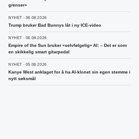
grenser»
NYHET - 06.08.2026
Trump bruker Bad Bunnys låt i ny ICE-video
NYHET - 06.08.2026
Empire of the Sun bruker «selvfølgelig» AI: – Det er som
en skikkelig smart gitarpedal
NYHET - 05.08.2026
Kanye West anklaget for å ha AI-klonet sin egen stemme i
nytt søksmål