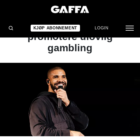
NYHET
Drake anklaget for å
KJØP ABONNEMENT
LOGIN
promotere ulovlig
gambling