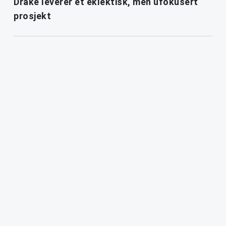
Drake leverer et eklektisk, men ufokusert
prosjekt