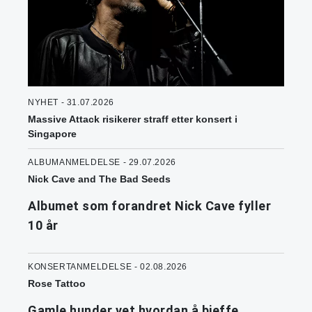
NYHET - 31.07.2026
Massive Attack risikerer straff etter konsert i
Singapore
ALBUMANMELDELSE - 29.07.2026
Nick Cave and The Bad Seeds
Albumet som forandret Nick Cave fyller
10 år
KONSERTANMELDELSE - 02.08.2026
Rose Tattoo
Gamle hunder vet hvordan å bjeffe