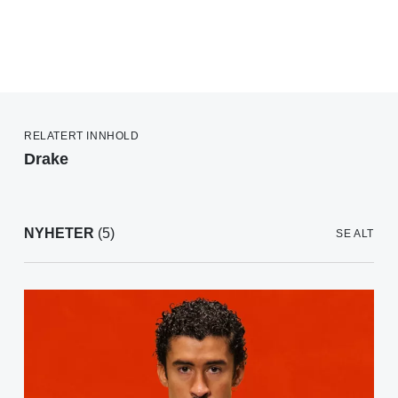
RELATERT INNHOLD
Drake
NYHETER
(5)
SE ALT