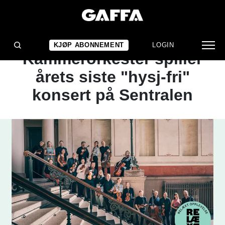
NYHET
Det Norske
KJØP ABONNEMENT
LOGIN
Kammerorkester spiller
årets siste "hysj-fri"
konsert på Sentralen