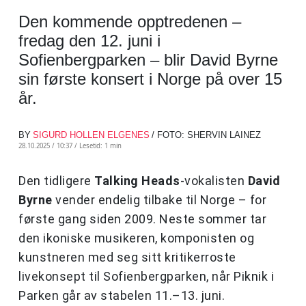
Den kommende opptredenen –
fredag den 12. juni i
Sofienbergparken – blir David Byrne
sin første konsert i Norge på over 15
år.
BY
SIGURD HOLLEN ELGENES
/ FOTO: SHERVIN LAINEZ
28.10.2025 / 10:37 /
Lesetid: 1 min
Den tidligere
Talking Heads
-vokalisten
David
Byrne
vender endelig tilbake til Norge – for
første gang siden 2009. Neste sommer tar
den ikoniske musikeren, komponisten og
kunstneren med seg sitt kritikerroste
livekonsept til Sofienbergparken, når Piknik i
Parken går av stabelen 11.–13. juni.