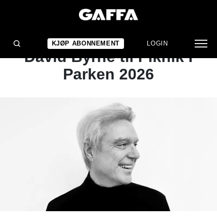
NYHET
Talking Heads-frontmann
KJØP ABONNEMENT
LOGIN
David Byrne til Piknik I
Parken 2026