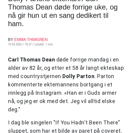
Thomas Dean døde forrige uke, og
nå gir hun ut en sang dedikert til
ham.
BY
EMMA THIMGREN
10.03.2025 / 10:27 /
Lesetid: 1 min
Carl Thomas Dean
døde forrige mandag i en
alder av 82 år, og etter et 58 år langt ekteskap
med countrystjernen
Dolly Parton
. Parton
kommenterte ektemannens bortgang i et
innlegg på Instagram. «Han er i Guds armer
nå, og jeg er ok med det. Jeg vil alltid elske
deg."
I dag ble singelen "If You Hadn't Been There"
sluppet, som har et bilde av paret på coveret.