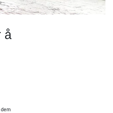
 å
r dem