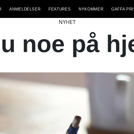
R
ANMELDELSER
FEATURES
NYKOMMER
GAFFA PRI
NYHET
u noe på hj