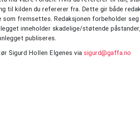
g til kilden du refererer fra. Dette gir både red
e som fremsettes. Redaksjonen forbeholder seg r
nlegget inneholder skadelige/støtende påstander, 
nnlegget publiseres.
tør Sigurd Hollen Elgenes via
sigurd@gaffa.no