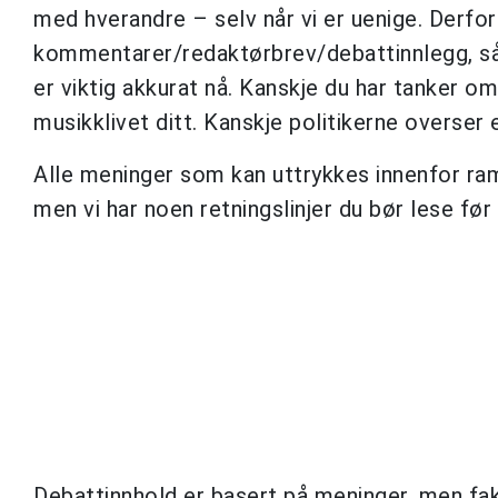
med hverandre – selv når vi er uenige. Derfor 
kommentarer/redaktørbrev/debattinnlegg, så 
er viktig akkurat nå. Kanskje du har tanker o
musikklivet ditt. Kanskje politikerne overser 
Alle meninger som kan uttrykkes innenfor r
men vi har noen retningslinjer du bør lese før
Debattinnhold er basert på meninger, men fakta