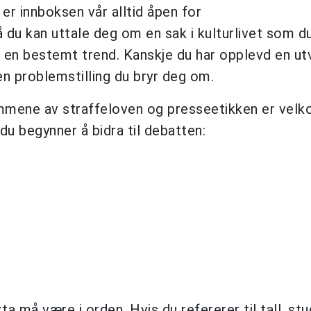
er innboksen vår alltid åpen for
du kan uttale deg om en sak i kulturlivet som d
m en bestemt trend. Kanskje du har opplevd en utvi
en problemstilling du bryr deg om.
ammene av straffeloven og presseetikken er velk
 du begynner å bidra til debatten:
 må være i orden. Hvis du refererer til tall, stud