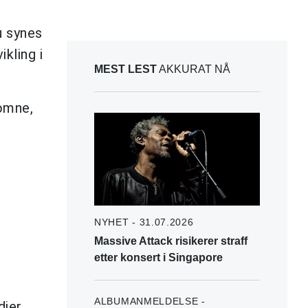
u synes
kling i
MEST LEST
AKKURAT NÅ
omne,
NYHET - 31.07.2026
Massive Attack risikerer straff
etter konsert i Singapore
ALBUMANMELDELSE -
ier,