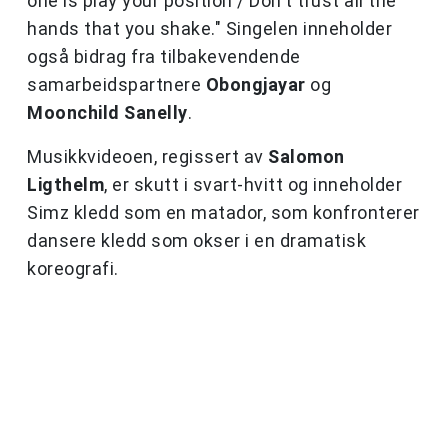
one is play your position / Don't trust all the
hands that you shake." Singelen inneholder
også bidrag fra tilbakevendende
samarbeidspartnere
Obongjayar
og
Moonchild
Sanelly
.
Musikkvideoen, regissert av
Salomon
Ligthelm
, er skutt i svart-hvitt og inneholder
Simz kledd som en matador, som konfronterer
dansere kledd som okser i en dramatisk
koreografi.