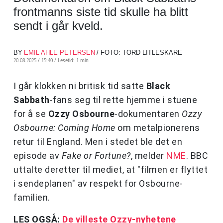
frontmanns siste tid skulle ha blitt
sendt i går kveld.
BY
EMIL AHLE PETERSEN
/ FOTO: TORD LITLESKARE
20.08.2025 / 15:40 /
Lesetid: 1 min
I går klokken ni britisk tid satte
Black
Sabbath
-fans seg til rette hjemme i stuene
for å se
Ozzy Osbourne
-dokumentaren
Ozzy
Osbourne: Coming Home
om metalpionerens
retur til England. Men i stedet ble det en
episode av
Fake or Fortune?
, melder
NME
. BBC
uttalte deretter til mediet, at "filmen er flyttet
i sendeplanen" av respekt for Osbourne-
familien.
LES OGSÅ:
De villeste Ozzy-nyhetene