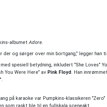
pkins-albumet
Adore
.
r der og sørger over min bortgang," legger han til
 med spesiell betydning, inkludert "She Loves" Y
sh You Were Here" av
Pink Floyd
. Han innrømmet
".
ang på karaoke var Pumpkins-klassikeren "Zero" 
 som raskt ble til en fullskala sceneakt.