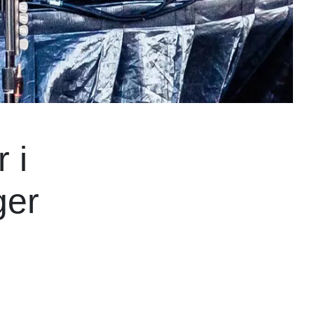
 i
ger