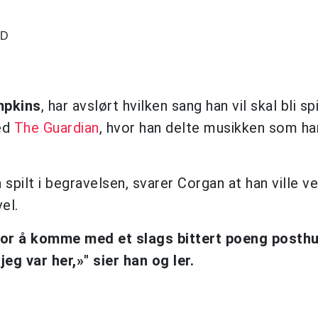
ND
mpkins
, har avslørt hvilken sang han vil skal bli spi
med
The Guardian
, hvor han delte musikken som ha
spilt i begravelsen, svarer Corgan at han ville ve
el.
 for å komme med et slags bittert poeng posth
 var her,»" sier han og ler.