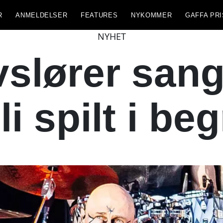
R
ANMELDELSER
FEATURES
NYKOMMER
GAFFA PRI
NYHET
slører sang
li spilt i b