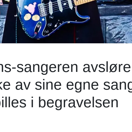
-sangeren avslører
ilke av sine egne san
illes i begravelsen