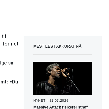
lt i
r formet
MEST LEST
AKKURAT NÅ
lge sin
umt: «Du
NYHET - 31.07.2026
Massive Attack risikerer straff