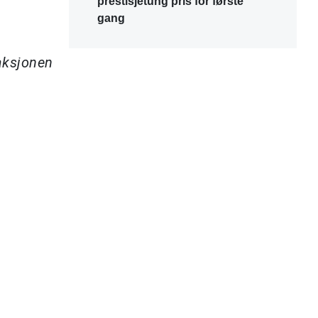
prestisjetung pris for første
gang
daksjonen