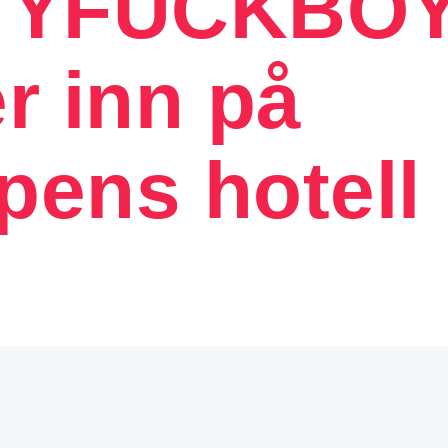
TYFUCKBO
er inn på
ens hotell