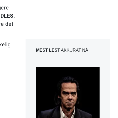
gere
IDLES
,
re det
kelig
MEST LEST
AKKURAT NÅ