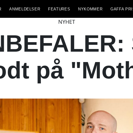
R
ANMELDELSER
FEATURES
NYKOMMER
GAFFA PRI
NYHET
BEFALER: 
odt på "Mot