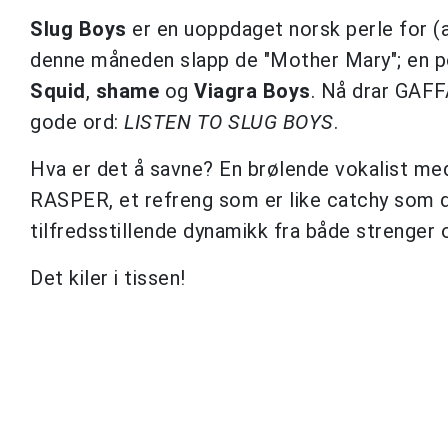
Slug Boys
er en uoppdaget norsk perle for (a
denne måneden slapp de "Mother Mary"; en pe
Squid
,
shame
og
Viagra Boys
. Nå drar GAFF
gode ord:
LISTEN TO SLUG BOYS
.
Hva er det å savne? En brølende vokalist med
RASPER, et refreng som er like catchy som d
tilfredsstillende dynamikk fra både strenger
Det kiler i tissen!