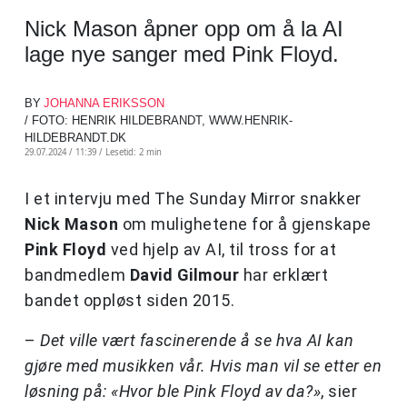
Nick Mason åpner opp om å la AI
lage nye sanger med Pink Floyd.
BY
JOHANNA ERIKSSON
/ FOTO: HENRIK HILDEBRANDT, WWW.HENRIK-
HILDEBRANDT.DK
29.07.2024 / 11:39 /
Lesetid: 2 min
I et intervju med The Sunday Mirror snakker
Nick Mason
om mulighetene for å gjenskape
Pink Floyd
ved hjelp av AI, til tross for at
bandmedlem
David Gilmour
har erklært
bandet oppløst siden 2015.
–
Det ville vært fascinerende å se hva AI kan
gjøre med musikken vår. Hvis man vil se etter en
løsning på: «Hvor ble Pink Floyd av da?»
, sier