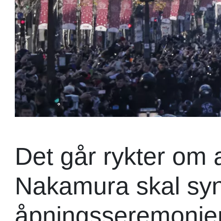
Det går rykter om 
Nakamura skal sy
åpningsseremonien