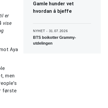
Gamle hunder vet
hvordan å bjeffe
il er
å vise
og
NYHET - 31.07.2026
BTS boikotter Grammy-
utdelingen
 mot Aya
ble
et, men
People's
r første