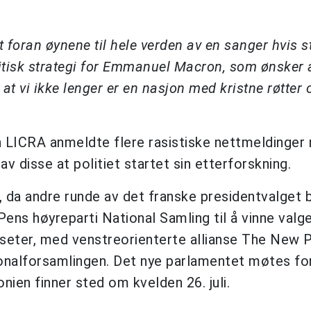
t foran øynene til hele verden av en sanger hvis st
olitisk strategi for Emmanuel Macron, som ønsker 
g at vi ikke lenger er en nasjon med kristne røtter 
n LICRA anmeldte flere rasistiske nettmeldinger
v disse at politiet startet sin etterforskning.
, da andre runde av det franske presidentvalget 
ns høyreparti National Samling til å vinne valg
 seter, med venstreorienterte allianse The New 
jonalforsamlingen. Det nye parlamentet møtes fo
nien finner sted om kvelden 26. juli.