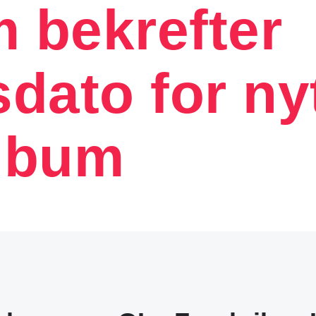
 bekrefter
sdato for ny
lbum