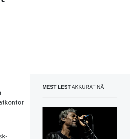
MEST LEST
AKKURAT NÅ
n
katkontor
sk-