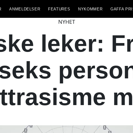
R
ANMELDELSER
FEATURES
NYKOMMER
GAFFA PRI
NYHET
ke leker: Fr
 seks person
ettrasisme m