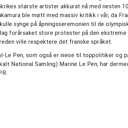
nkrikes største artister akkurat nå med nesten 1
akamura ble møtt med massiv kritikk i vår, da Fra
ulle synge på åpningsseremonien til de olympisk
rslag forårsaket store protester på den ekstreme
eden ville respektere det franske språket.
-Le Pen, som også er niese til toppolitiker og p
 kalt National Samling) Marine Le Pen, har derme
PR: