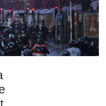
a
e
t