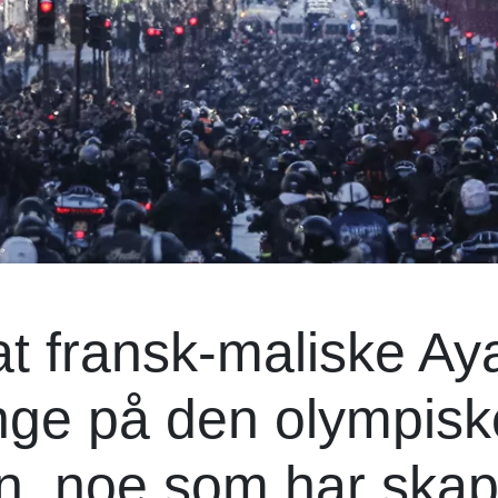
at fransk-maliske Ay
nge på den olympisk
, noe som har skap