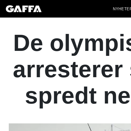
NYHETE
De olympis
arresterer
spredt n