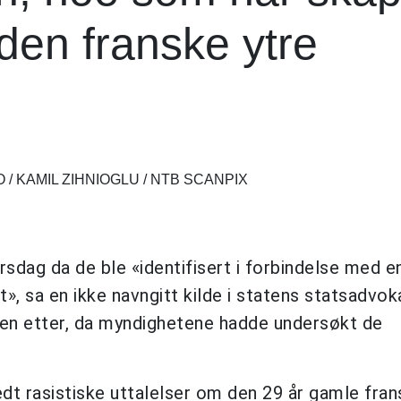
 den franske ytre
O / KAMIL ZIHNIOGLU / NTB SCANPIX
irsdag da de ble «identifisert i forbindelse med e
t», sa en ikke navngitt kilde i statens statsadvo
gen etter, da myndighetene hadde undersøkt de
dt rasistiske uttalelser om den 29 år gamle fran