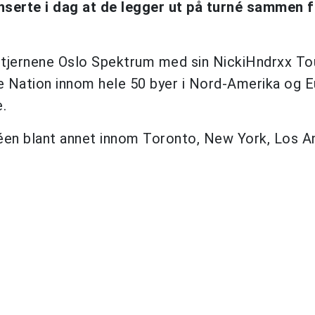
serte i dag at de legger ut på turné sammen f
tjernene Oslo Spektrum med sin NickiHndrxx To
ve Nation innom hele 50 byer i Nord-Amerika og E
.
rnéen blant annet innom Toronto, New York, Los A