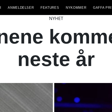
R
ANMELDELSER
FEATURES
NYKOMMER
GAFFA PRI
NYHET
rnene komme
neste år