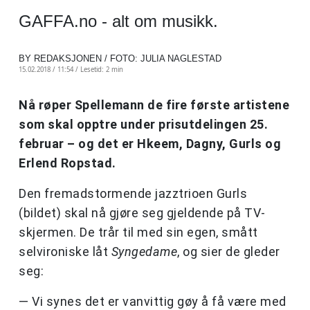
GAFFA.no - alt om musikk.
BY REDAKSJONEN / FOTO: JULIA NAGLESTAD
15.02.2018 / 11:54 /
Lesetid: 2 min
Nå røper Spellemann de fire første artistene
som skal opptre under prisutdelingen 25.
februar – og det er Hkeem, Dagny, Gurls og
Erlend Ropstad.
Den fremadstormende jazztrioen Gurls
(bildet) skal nå gjøre seg gjeldende på TV-
skjermen. De trår til med sin egen, smått
selvironiske låt
Syngedame
, og sier de gleder
seg:
— Vi synes det er vanvittig gøy å få være med