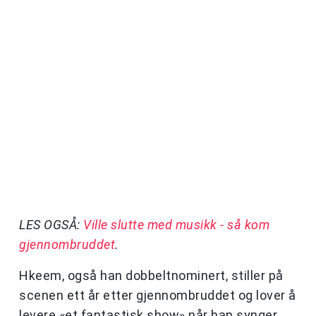
LES OGSÅ:
Ville slutte med musikk - så kom
gjennombruddet
.
Hkeem, også han dobbeltnominert, stiller på
scenen ett år etter gjennombruddet og lover å
levere «et fantastisk show» når han synger