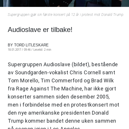
Supergruppen gjør sin første konsert på 12 år i protest mot Donald Trump
Audioslave er tilbake!
BY TORD LITLESKARE
18.01.2017 / 09:46 /
Lesetid: 2 min
Supergruppen Audioslave (bildet), bestående
av Soundgarden-vokalist Chris Cornell samt
Tom Morello, Tim Commerford og Brad Wilk
fra Rage Against The Machine, har ikke gjort
konserter sammen siden desember 2005,
men i forbindelse med en protestkonsert mot
den nye amerikanske presidenten Donald
Trump kommer bandet denne uken sammen
på scenen igjen i Los Angeles.