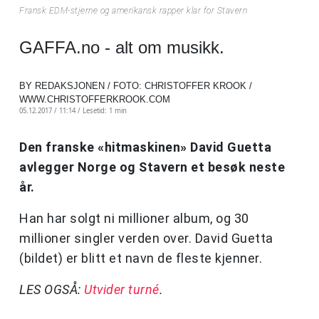
Fransk EDM-stjerne og amerikansk rapper klar for Stavern
GAFFA.no - alt om musikk.
BY REDAKSJONEN / FOTO: CHRISTOFFER KROOK /
WWW.CHRISTOFFERKROOK.COM
05.12.2017 / 11:14 /
Lesetid: 1 min
Den franske «hitmaskinen» David Guetta
avlegger Norge og Stavern et besøk neste
år.
Han har solgt ni millioner album, og 30
millioner singler verden over. David Guetta
(bildet) er blitt et navn de fleste kjenner.
LES OGSÅ:
Utvider turné
.