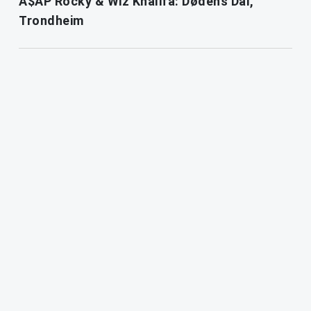
A$AP Rocky & Wiz Khalifa: Dødens Dal,
Trondheim