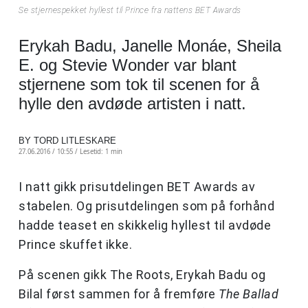
Se stjernespekket hyllest til Prince fra nattens BET Awards
Erykah Badu, Janelle Monáe, Sheila
E. og Stevie Wonder var blant
stjernene som tok til scenen for å
hylle den avdøde artisten i natt.
BY TORD LITLESKARE
27.06.2016 / 10:55 /
Lesetid: 1 min
I natt gikk prisutdelingen BET Awards av
stabelen. Og prisutdelingen som på forhånd
hadde teaset en skikkelig hyllest til avdøde
Prince skuffet ikke.
På scenen gikk The Roots, Erykah Badu og
Bilal først sammen for å fremføre
The Ballad