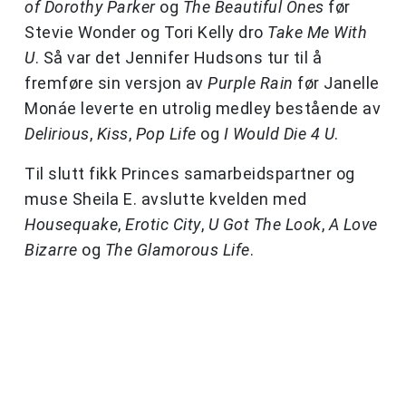
of Dorothy Parker
og
The Beautiful Ones
før
Stevie Wonder og Tori Kelly dro
Take Me With
U
. Så var det Jennifer Hudsons tur til å
fremføre sin versjon av
Purple Rain
før Janelle
Monáe leverte en utrolig medley bestående av
Delirious
,
Kiss
,
Pop Life
og
I Would Die 4 U
.
Til slutt fikk Princes samarbeidspartner og
muse Sheila E. avslutte kvelden med
Housequake
,
Erotic City
,
U Got The Look
,
A Love
Bizarre
og
The Glamorous Life
.