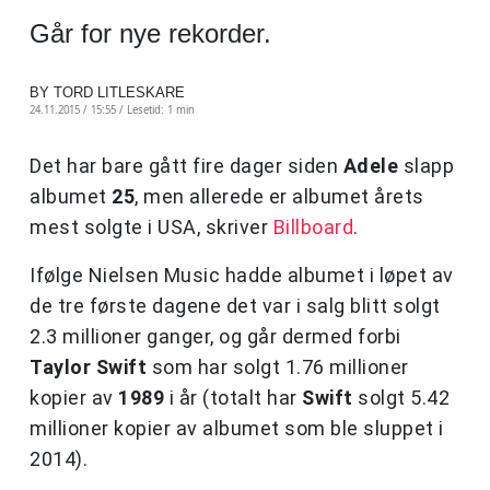
Går for nye rekorder.
BY TORD LITLESKARE
24.11.2015 / 15:55 /
Lesetid: 1 min
Det har bare gått fire dager siden
Adele
slapp
albumet
25
, men allerede er albumet årets
mest solgte i USA, skriver
Billboard
.
Ifølge Nielsen Music hadde albumet i løpet av
de tre første dagene det var i salg blitt solgt
2.3 millioner ganger, og går dermed forbi
Taylor Swift
som har solgt 1.76 millioner
kopier av
1989
i år (totalt har
Swift
solgt 5.42
millioner kopier av albumet som ble sluppet i
2014).