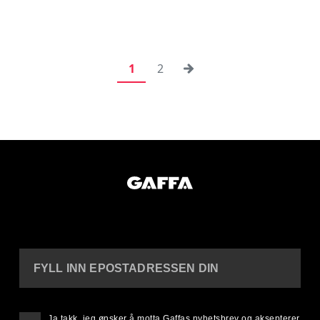
1
2
FYLL INN EPOSTADRESSEN DIN
Ja takk, jeg ønsker å motta Gaffas nyhetsbrev og aksepterer