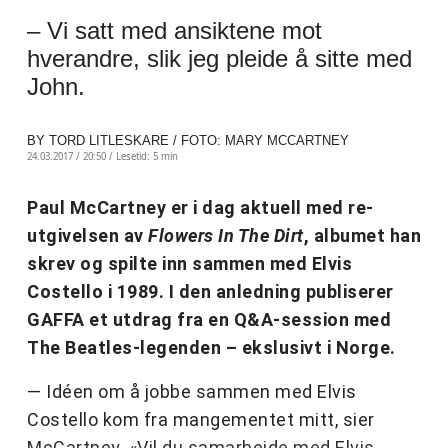
– Vi satt med ansiktene mot
hverandre, slik jeg pleide å sitte med
John.
BY TORD LITLESKARE / FOTO: MARY MCCARTNEY
24.03.2017 / 20:50 /
Lesetid: 5 min
Paul McCartney er i dag aktuell med re-
utgivelsen av
Flowers In The Dirt
, albumet han
skrev og spilte inn sammen med Elvis
Costello i 1989. I den anledning publiserer
GAFFA et utdrag fra en Q&A-session med
The Beatles-legenden – ekslusivt i Norge.
— Idéen om å jobbe sammen med Elvis
Costello kom fra mangementet mitt, sier
McCartney. «Vil du samarbeide med Elvis