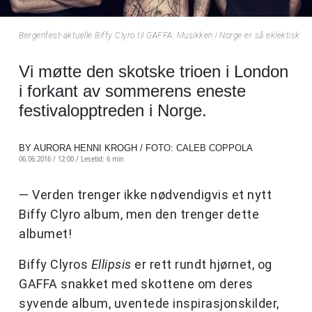
Bergenfest-aktuelle Biffy Clyro til GAFFA: Musikken i Norge er så eklektisk
Vi møtte den skotske trioen i London
i forkant av sommerens eneste
festivalopptreden i Norge.
BY AURORA HENNI KROGH / FOTO: CALEB COPPOLA
06.06.2016 / 12:00 /
Lesetid: 6 min
— Verden trenger ikke nødvendigvis et nytt
Biffy Clyro album, men den trenger dette
albumet!
Biffy Clyros
Ellipsis
er rett rundt hjørnet, og
GAFFA snakket med skottene om deres
syvende album, uventede inspirasjonskilder,