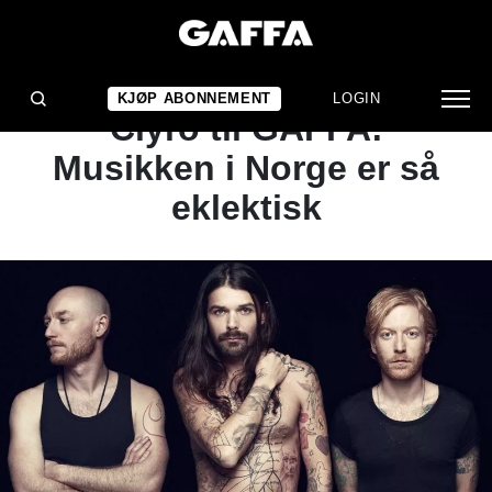
ARTIKKEL
Bergenfest-aktuelle Biffy
KJØP ABONNEMENT
LOGIN
Clyro til GAFFA:
Musikken i Norge er så
eklektisk