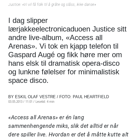
Justice: «Vi vil få folk til å gråte og slåss, ikke danse»
I dag slipper
lærjakkeelectronicaduoen Justice sitt
andre live-album, «Access all
Arenas». Vi tok en kjapp telefon til
Gaspard Augé og fikk høre mer om
hans elsk til dramatisk opera-disco
og lunkne følelser for minimalistisk
space disco.
BY ESKIL OLAF VESTRE / FOTO: PAUL HEARTFIELD
03.05.2013 / 11:01 /
Lesetid: 4 min
«Access all Arenas» er én lang
sammenhengende miks, slik det alltid er når
dere spiller live. Hvordan er det å måtte kutte alt