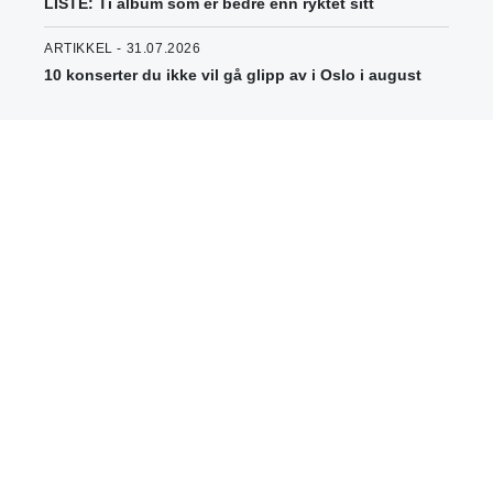
LISTE: Ti album som er bedre enn ryktet sitt
ARTIKKEL - 31.07.2026
10 konserter du ikke vil gå glipp av i Oslo i august