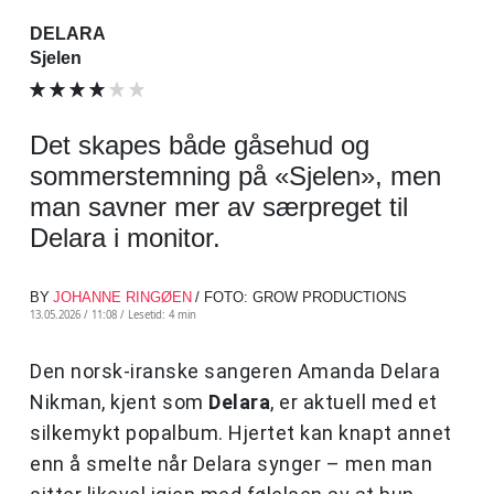
DELARA
Sjelen
Det skapes både gåsehud og
sommerstemning på «Sjelen», men
man savner mer av særpreget til
Delara i monitor.
BY
JOHANNE RINGØEN
/ FOTO: GROW PRODUCTIONS
13.05.2026 / 11:08 /
Lesetid: 4 min
Den norsk-iranske sangeren Amanda Delara
Nikman, kjent som
Delara
, er aktuell med et
silkemykt popalbum. Hjertet kan knapt annet
enn å smelte når Delara synger – men man