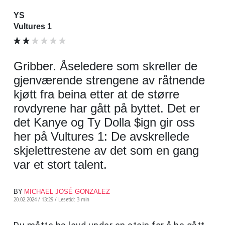
YS
Vultures 1
Gribber. Åseledere som skreller de
gjenværende strengene av råtnende
kjøtt fra beina etter at de større
rovdyrene har gått på byttet. Det er
det Kanye og Ty Dolla $ign gir oss
her på Vultures 1: De avskrellede
skjelettrestene av det som en gang
var et stort talent.
BY
MICHAEL JOSÉ GONZALEZ
20.02.2024 / 13:29 /
Lesetid: 3 min