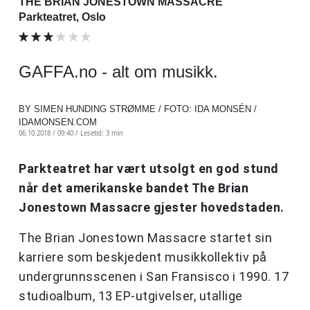
THE BRIAN JONESTOWN MASSACRE
Parkteatret, Oslo
GAFFA.no - alt om musikk.
BY SIMEN HUNDING STRØMME / FOTO: IDA MONSÉN /
IDAMONSEN.COM
06.10.2018 / 09:40 /
Lesetid: 3 min
Parkteatret har vært utsolgt en god stund
når det amerikanske bandet The Brian
Jonestown Massacre gjester hovedstaden.
The Brian Jonestown Massacre startet sin
karriere som beskjedent musikkollektiv på
undergrunnsscenen i San Fransisco i 1990. 17
studioalbum, 13 EP-utgivelser, utallige