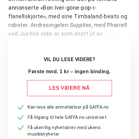
annonserte «Bon Iver-gone-pop-i-
flanellskjorte», med sine Timbaland-beats og
roboter. Andresingelen
Supplies
, med Pharrell
ved Justins side, er som snytt ut av
VIL DU LESE VIDERE?
Første mnd. 1 kr – ingen binding.
LES VIDERE NÅ
Kan lese alle anmeldelser på GAFFA.no
Få tilgang til hele GAFFA.no-universet
Få ukentlig nyhetsbrev med ukens
musikknyheter