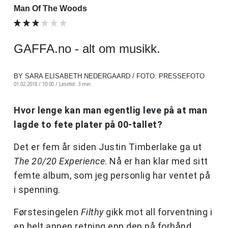
Man Of The Woods
GAFFA.no - alt om musikk.
BY SARA ELISABETH NEDERGAARD / FOTO: PRESSEFOTO
01.02.2018 / 10:00 /
Lesetid: 3 min
Hvor lenge kan man egentlig leve på at man
lagde to fete plater på 00-tallet?
Det er fem år siden Justin Timberlake ga ut
The 20/20 Experience
. Nå er han klar med sitt
femte album, som jeg personlig har ventet på
i spenning.
Førstesingelen
Filthy
gikk mot all forventning i
en helt annen retning enn den på forhånd