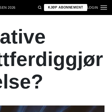
KJØP ABONNEMENT
SEN 2026
LOGIN
ative
tferdiggjør
else?