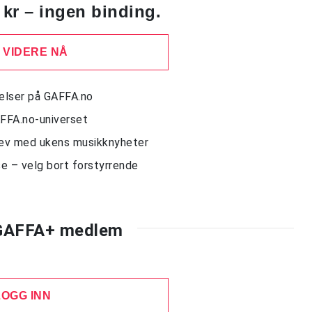
 kr – ingen binding.
 VIDERE NÅ
delser på GAFFA.no
AFFA.no-universet
rev med ukens musikknyheter
e – velg bort forstyrrende
 GAFFA+ medlem
LOGG INN