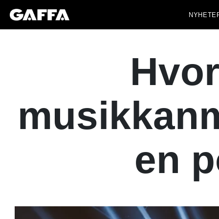
NYHETE
Hvor
musikkanme
en p