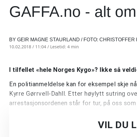
GAFFA.no - alt om
BY GEIR MAGNE STAURLAND / FOTO: CHRISTOFFE
10.02.2018 / 11:04 /
Lesetid: 4 min
I tilfellet «hele Norges Kygo»? Ikke så veld
En politianmeldelse kan for eksempel skje nå
Kyrre Gørrvell-Dahll. Etter høylytt sutring o
arrestasjonsordenen står for tur, på oss som 
VIL DU 