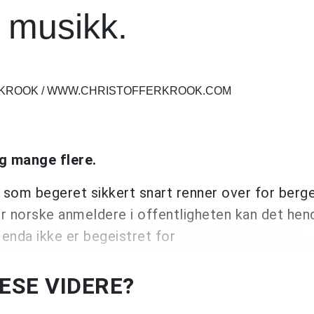
 musikk.
R KROOK / WWW.CHRISTOFFERKROOK.COM
ig mange flere.
 som begeret sikkert snart renner over for berg
ver norske anmeldere i offentligheten kan det hen
enda ikke er begeistret for
LESE VIDERE?