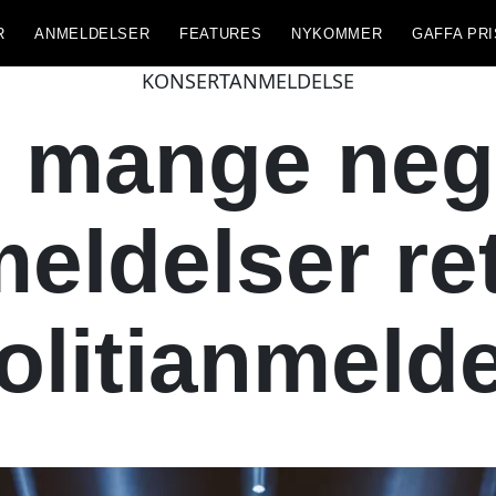
R
ANMELDELSER
FEATURES
NYKOMMER
GAFFA PRI
KONSERTANMELDELSE
 mange neg
ldelser ret
olitianmeld