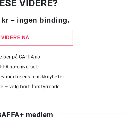
LESE VIDERE?
 kr – ingen binding.
 VIDERE NÅ
delser på GAFFA.no
AFFA.no-universet
rev med ukens musikknyheter
e – velg bort forstyrrende
 GAFFA+ medlem