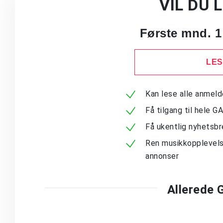
VIL DU 
Første mnd. 1
LES
Kan lese alle anmel
Få tilgang til hele G
Få ukentlig nyhetsb
Ren musikkopplevels
annonser
Allerede