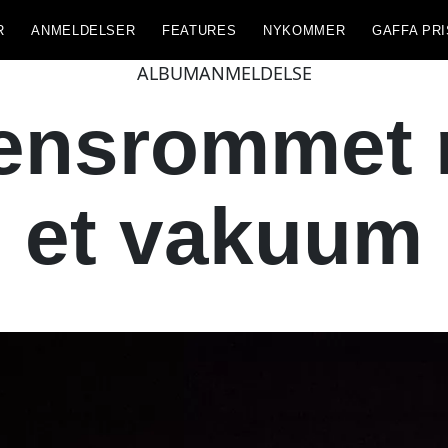
R
ANMELDELSER
FEATURES
NYKOMMER
GAFFA PRI
ALBUMANMELDELSE
nsrommet n
et vakuum