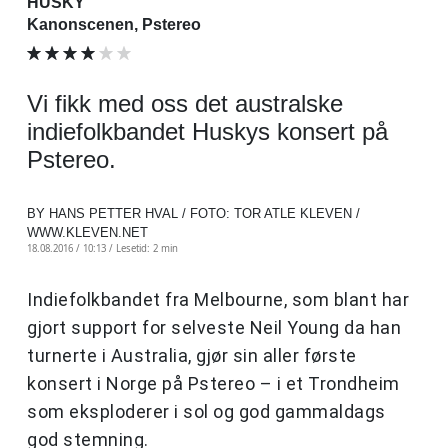
HUSKY
Kanonscenen, Pstereo
Vi fikk med oss det australske
indiefolkbandet Huskys konsert på
Pstereo.
BY HANS PETTER HVAL / FOTO: TOR ATLE KLEVEN /
WWW.KLEVEN.NET
18.08.2016 / 10:13 /
Lesetid: 2 min
Indiefolkbandet fra Melbourne, som blant har
gjort support for selveste Neil Young da han
turnerte i Australia, gjør sin aller første
konsert i Norge på Pstereo – i et Trondheim
som eksploderer i sol og god gammaldags
god stemning.