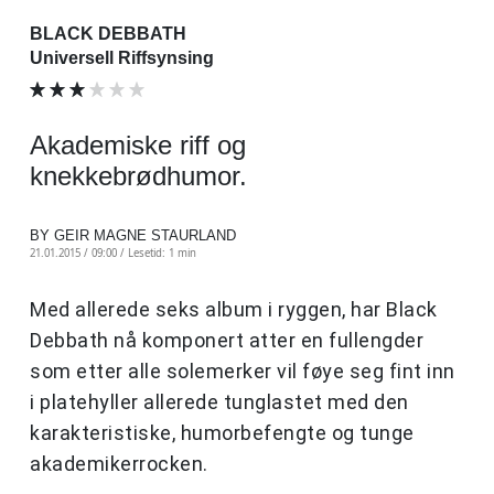
BLACK DEBBATH
Universell Riffsynsing
Akademiske riff og
knekkebrødhumor.
BY GEIR MAGNE STAURLAND
21.01.2015 / 09:00 /
Lesetid: 1 min
Med allerede seks album i ryggen, har Black
Debbath nå komponert atter en fullengder
som etter alle solemerker vil føye seg fint inn
i platehyller allerede tunglastet med den
karakteristiske, humorbefengte og tunge
akademikerrocken.