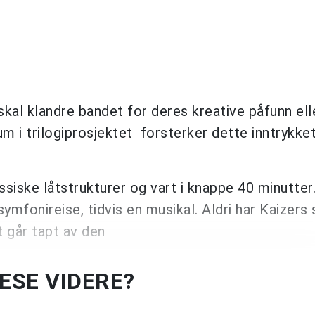
 skal klandre bandet for deres kreative påfunn ell
um i trilogiprosjektet forsterker dette inntrykke
ssiske låtstrukturer og vart i knappe 40 minutte
symfonireise, tidvis en musikal. Aldri har Kaizers
t går tapt av den
LESE VIDERE?