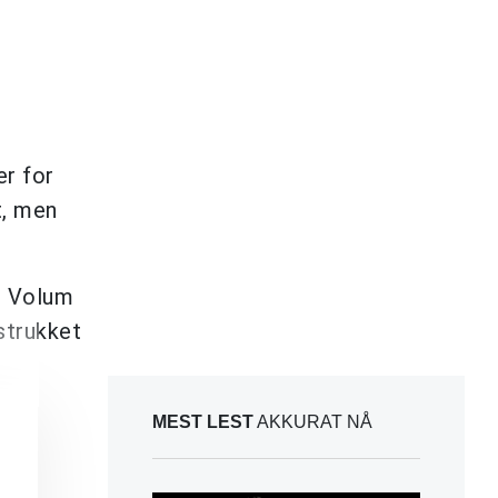
er for
t, men
r. Volum
 strukket
MEST LEST
AKKURAT NÅ