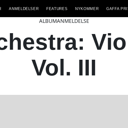
R
ANMELDELSER
FEATURES
NYKOMMER
GAFFA PRI
ALBUMANMELDELSE
hestra: Vio
Vol. III