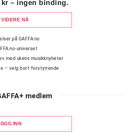
 kr – ingen binding.
 VIDERE NÅ
delser på GAFFA.no
AFFA.no-universet
rev med ukens musikknyheter
e – velg bort forstyrrende
 GAFFA+ medlem
LOGG INN