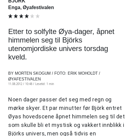
BJÖRK
Enga, Øyafestivalen
Etter to solfylte Øya-dager, åpnet
himmelen seg til Björks
utenomjordiske univers torsdag
kveld.
BY MORTEN SKOGUM / FOTO: ERIK MOHOLDT /
ØYAFESTIVALEN
11.08.2012 / 10:48 /
Lesetid: 1 min
Noen dager passer det seg med regn og
mørke skyer. Et par minutter før Björk entret
Øyas hovedscene åpnet himmelen seg til det
som skulle bli et mystisk og vakkert innblikk i
Björks univers, men også tidvis en