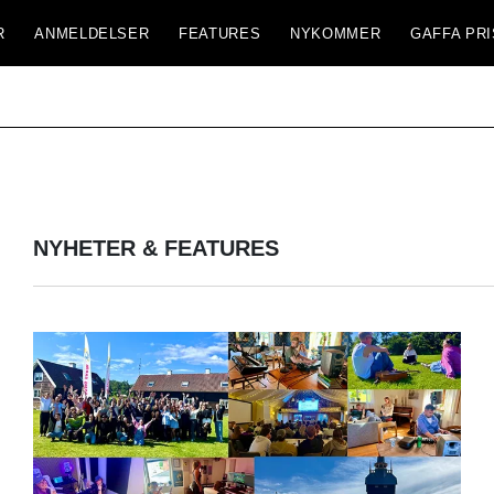
R
ANMELDELSER
FEATURES
NYKOMMER
GAFFA PRI
NYHETER & FEATURES