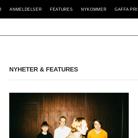
R
ANMELDELSER
FEATURES
NYKOMMER
GAFFA PRI
NYHETER & FEATURES