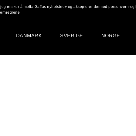
, jeg ønsker å motta Gaffas nyhetsbrev og aksepterer dermed personvernreg
ernreglene
DANMARK
SVERIGE
NORGE