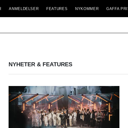
R
ANMELDELSER
FEATURES
NYKOMMER
GAFFA PRI
NYHETER & FEATURES