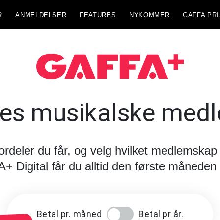
R
ANMELDELSER
FEATURES
NYKOMMER
GAFFA PRI
es musikalske med
fordeler du får, og velg hvilket medlemskap
Digital får du alltid den første måneden 
Betal pr. måned
Betal pr år.