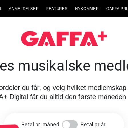
R
ANMELDELSER
FEATURES
NYKOMMER
GAFFA PRI
es musikalske med
fordeler du får, og velg hvilket medlemskap
Digital får du alltid den første måneden 
Betal pr. måned
Betal pr år.