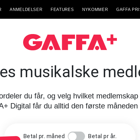
R
ANMELDELSER
FEATURES
NYKOMMER
GAFFA PRI
es musikalske med
fordeler du får, og velg hvilket medlemskap
Digital får du alltid den første måneden 
Betal pr. måned
Betal pr år.